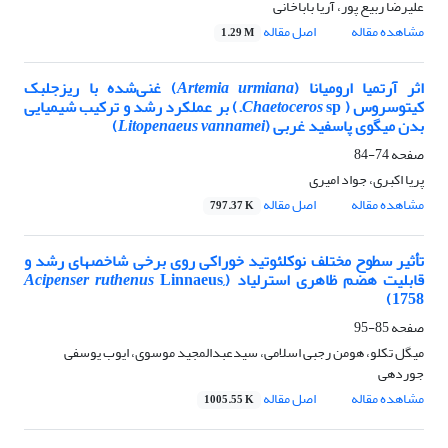
علیرضا ربیع پور، آریا باباخانی
مشاهده مقاله
اصل مقاله
1.29 M
اثر آرتمیا ارومیانا (
Artemia urmiana
) غنی‌شده با ریزجلبک
کیتوسروس (
Chaetoceros
sp.) بر عملکرد رشد و ترکیب شیمیایی
بدن میگوی پاسفید غربی (
Litopenaeus vannamei
)
صفحه
74-84
پریا اکبری، جواد امیری
مشاهده مقاله
اصل مقاله
797.37 K
تأثیر سطوح مختلف نوکلئوتید خوراکی روی برخی شاخص‏های رشد و
قابلیت هضم ظاهری استرلیاد (
Linnaeus,
Acipenser ruthenus
1758)
صفحه
85-95
میگل تکلو، هومن رجبی اسلامی، سیدعبدالمجید موسوی، ایوب یوسفی
جوردهی
مشاهده مقاله
اصل مقاله
1005.55 K