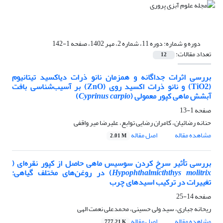
دوره و شماره:
دوره 11، شماره 2، مهر 1402، صفحه 1-142
تعداد مقالات:
12
بررسی اثرات جداگانه و همزمان نانو ذرات دیاکسید تیتانیوم
(TiO2) و نانو ذرات اکسید روی (ZnO) بر آسیب‌شناسی بافت
آبشش ماهی کپور معمولی (
Cyprinus carpio
)
صفحه
1-13
حنانه رضائیان، کامران رضایی توابع، علیرضا میر واقفی
مشاهده مقاله
اصل مقاله
2.01 M
بررسی تأثیر سرخ کردن سوسیس ماهی حاصل از کپور نقره‌ای (
Hypophthalmicththys molitrix
) در روغن‌های مختلف گیاهی:
تغییرات در ترکیب اسیدهای چرب
صفحه
14-25
ریحانه جباری، سید ولی حسینی، محمدعلی نعمت الهی
مشاهده مقاله
اصل مقاله
777.21 K