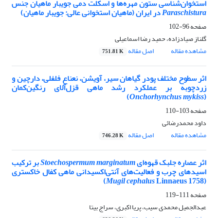
استخوان‌شناسی ستون مهره‌ها و اسکلت دمی جویبار ماهیان جنس
Paraschistura
در ایران (ماهیان استخوانی عالی: جویبار ماهیان)
صفحه
96-102
گلناز صیادزاده، حمید رضا اسماعیلی
مشاهده مقاله
اصل مقاله
751.81 K
اثر سطوح مختلف پودر گیاهان سیر، آویشن، نعناع فلفلی، دارچین و
زردچوبه بر عملکرد رشد ماهی قزل‌آلای رنگین‌کمان
)
Onchorhynchus mykiss
(
صفحه
103-110
داود محمدرضائی
مشاهده مقاله
اصل مقاله
746.28 K
اثر عصاره جلبک قهوه‌ای
Stoechospermum marginatum
بر ترکیب
اسیدهای چرب و فعالیت‌‌های آنتی‌اکسیدانی ماهی کفال خاکستری
Mugil cephalus
Linnaeus 1758)
(
صفحه
111-119
عبدالجمیل محمدی سیب، پریا اکبری، سراج بیتا