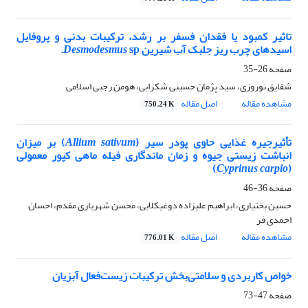
تاثیر کمبود یا فقدان فسفر بر رشد، ترکیبات بدنی و پروفایل
اسیدهای چرب ریز جلبک آب شیرین
sp.
Desmodesmus
صفحه
26-35
شقایق نوروزی، سید پژمان حسینی شکرابی، هومن رجبی اسلامی
مشاهده مقاله
اصل مقاله
750.24 K
تأثیرجیره غذایی حاوی پودر سیر (
Allium sativum
) بر میزان
انباشت زیستی جیوه و زمان ماندگاری فیله ماهی کپور معمولی
)
Cyprinus carpio
(
صفحه
36-46
حسین بختیاری، ابراهیم علیزاده دوغیکلایی، محسن شهریاری مقدم، احسان
احمدی فر
مشاهده مقاله
اصل مقاله
776.01 K
خواص کاربردی و سلامتی‌بخش ترکیبات زیست‌فعال آبزیان
صفحه
47-73