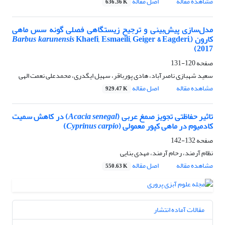
مشاهده مقاله
اصل مقاله
636.36 K
مدل‌‌سازی پیش‌بینی و ترجیح زیستگاهی فصلی گونه سس ماهی
کارون (
Khaefi, Esmaeili, Geiger & Eagderi,
Barbus karunensis
2017)
صفحه
120-131
سعید شهبازی ناصرآباد، هادی پورباقر، سهیل ایگدری، محمدعلی نعمت الهی
مشاهده مقاله
اصل مقاله
929.47 K
تاثیر حفاظتی تجویز صمغ عربی (
Acacia senegal
) در کاهش سمیت
کادمیوم در ماهی کپور معمولی (
Cyprinus carpio
)
صفحه
132-142
نظام آرمند، رحام آرمند، مهدی بنایی
مشاهده مقاله
اصل مقاله
550.63 K
مقالات آماده انتشار