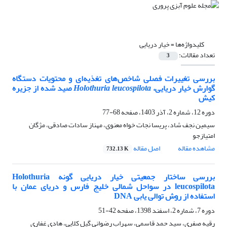
کلیدواژه‌ها =
خیار دریایی
تعداد مقالات:
3
بررسی تغییرات فصلی شاخص‌های تغذیه‌ای و محتویات دستگاه
گوارش خیار دریایی،
Holothuria leucospilota
صید شده از جزیره
کیش
دوره 12، شماره 2، آذر 1403، صفحه
68-77
سیمین نجف شاد، پریسا نجات خواه معنوی، مهناز سادات صادقی، مژگان
امتیازجو
مشاهده مقاله
اصل مقاله
732.13 K
بررسی ساختار جمعیتی خیار دریایی گونه Holothuria
leucospilota در سواحل شمالی خلیج فارس و دریای عمان با
استفاده از روش توالی یابی DNA
دوره 7، شماره 2، اسفند 1398، صفحه
42-51
رقیه صفری، سید حمد قاسمی، سهراب رضوانی گیل کلایی، هادی غفاری