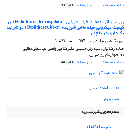
مشاهده مقاله
اصل مقاله
336.66 K
بررسی اثر عصاره خیار دریایی (Holothuria leucospilota) بر
کیفیت میکروبی فیله ماهی شوریده (Otolithes rubber) در شرایط
نگهداری در یخچال
دوره 6، شماره 1، شهریور 1397، صفحه
23-31
حنانه رضائیان، سید ولی حسینی، علیرضا میر واقفی، عباسعلی مطلبی
مغانجوقی، کبری ضیایی
مشاهده مقاله
اصل مقاله
443.58 K
مقالات آماده انتشار
شماره جاری
شماره‌های پیشین نشریه
دوره 14 (1405)