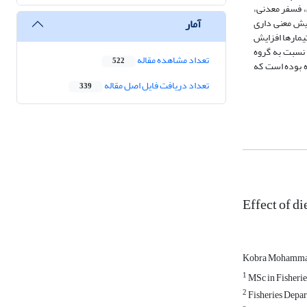
، فسفر معدنی،
آمار
رم تنها در تیمار 2Cu، نسبت به تیمار شاهد افزایش معنی داری
 داری یافت (0/05>P). اگرچه میزان منیزیم و ویتامین D3 سرم در برخی تیمارها افزایش
ز سرم در تمامی تیمارها نسبت به گروه
تعداد مشاهده مقاله
522
ه بوده است که
تعداد دریافت فایل اصل مقاله
339
Effect of d
Kobra Mohammad
1
MSc in Fisherie
2
Fisheries Depar