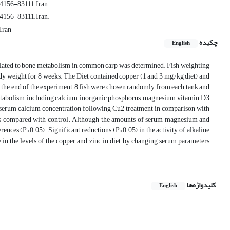
54156-83111, Iran.
54156-83111, Iran.
Iran
چکیده
English
s related to bone metabolism in common carp was determined. Fish weighting
body weight for 8 weeks. The Diet contained copper (1 and 3 mg/kg diet) and
t the end of the experiment, 8 fish were chosen randomly from each tank and
etabolism, including calcium, inorganic phosphorus, magnesium, vitamin D3
n serum calcium concentration following Cu2 treatment in comparison with
as compared with control. Although the amounts of serum magnesium and
rences (P>0.05). Significant reductions (P<0.05) in the activity of alkaline
in the levels of the copper and zinc in diet, by changing serum parameters
کلیدواژه‌ها
English