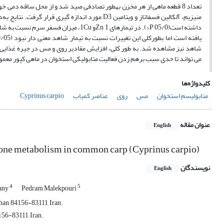
تعداد 8 قطعه ماهی از هر مخزن به­طور تصادفی صید شد و از محل ساقه د
شاهد نیز مشاهده شد. به­ طور کلی، افزایش مقادیر روی و مس در جیره غذایی د
می­ تواند تا حدی سبب برهم زدن فعالیت متابولیکی استخوان در ماهی کپور معم
کلیدواژه‌ها
متابولیسم استخوان
مس
روی
عناصر کمیاب
Cyprinus carpio
عنوان مقاله
English
 bone metabolism in common carp (Cyprinus carpio)
نویسندگان
English
4
5
any
Pedram Malekpouri
han, 84156-83111, Iran.
156-83111, Iran.