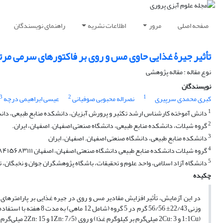
صفحه اصلی
مرور
اطلاعات نشریه
راهنمای نویسندگان
تأثیر جیرۀ غذایی حاوی مس و روی بر فاکتورهای سرمی مرتبط با متاب
نوع مقاله : مقاله پژوهشی
نویسندگان
3
2
1
کبری محمدی سرپیری
نصراله محبوبی صوفیانی
عیسی ابراهیمی درچه
1
دانش آموخته کارشناس ارشد تکثیر و پرورش آبزیان، دانشکده منابع طبیعی، دانش
2
گروه شیلات، دانشکده منابع طبیعی، دانشگاه صنعتی اصفهان. اصفهان، ایران.
3
دانشکده منابع طبیعی، دانشگاه صنعتی اصفهان. اصفهان، ایران
4
گروه شیلات دانشکده منابع طبیعی دانشگاه صنعتی اصفهان، اصفهان ۸۴۱۵۶۸۳۱۱۱، ایران.
5
دانشگاه آزاد اسلامی، واحد علوم و تحقیقات، باشگاه پژوهشگران جوان و نخبگان، ته
چکیده
در این آزمایش، تأثیر افزایش مقادیر مس و روی در جیره غذایی بر پارامترهای
(1:1Cu و 3 :2Cu