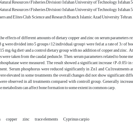
atural Resources (Fisheries Division), Isfahan University of Technology, Isfahan 
atural Resources (Fisheries Division), Isfahan University of Technology, Isfahan 
rs and Elites Club, Science and Research Branch, Islamic Azad University, Tehran, 
, the effects of different amounts of dietary copper and zinc on serum parameter
 g were divided into 5 groups (12 individual/group), were fed at a rate of 3% of 
 15 mg/kg diet) and a control dietary group with no addition of copper and zinc. A
s were taken from the caudal peduncle. Then, serum parameters related to bone m
 phosphatase were measured. The result showed a significant increase (P<0.05) i
tment. Serum phosphorus were reduced significantly in Zn1 and Cu1treatments 
re elevated in some treatments, the overall changes did not show significant diffe
ere observed in all treatments compared with controll group. Generally, increase 
ne metabolism can affect bone formation to some extent in common carp.
m
copper
zinc
trace elements
Cyprinus carpio