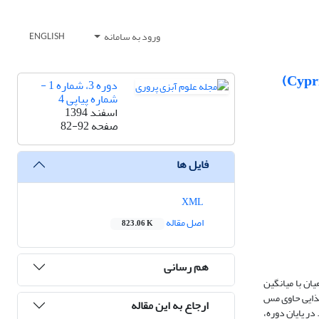
ورود به سامانه
ENGLISH
دوره 3، شماره 1 -
شماره پیاپی 4
اسفند 1394
صفحه
82-92
فایل ها
XML
اصل مقاله
823.06 K
هم رسانی
ان با میانگین
روز تغذیه شدند. جیره‌های غذایی حاوی مس
ارجاع به این مقاله
رفته شد. در پایان دوره،