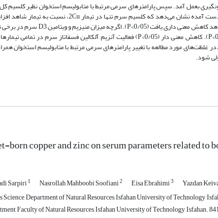
می خونگیری بعمل آمد. سپس پارامترهای سرمی مرتبط با متابولیسم استخوان نظیر کلسیم کل
منیزیم، آلکالین فسفاتاز و ویتامین D3 مورد اندازه گیری قرار گرفت. نتایج به‌دست آمده نشان می‌دهد که کلسیم س
داشته است(05/0 P<). در تیمارهای 1 Znو 1Cu، میزان فسفر سرم نسبت به شاهد کاهش معنی
یافته است اما بطورکلی این تغییرات نسبت به تیمار شاهد معنی دار نبود (0/05>P). کاهش معنی دار (0/05>P) فعالیت آنزیم آلکالین فسفاتا
ر غلظت‌های مورد مطالعه با تغییر پارامترهای سرمی مرتبط با متابولیسم استخوان همرا
ولی شود.
iet-born copper and zinc on serum parameters related to
1
2
3
i Sarpiri
Nasrollah Mahboobi Soofiani
Eisa Ebrahimi
Yazdan Keiv
s Science, Department of Natural Resources, Isfahan University of Technology, Isfa
tment, Faculty of Natural Resources, Isfahan University of Technology, Isfahan. 84