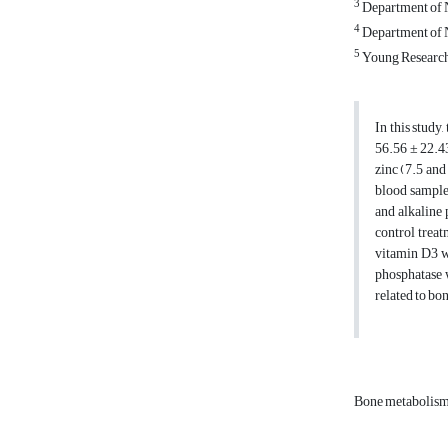
3
Department of N
4
Department of N
5
Young Researche
In this study
56.56 ± 22.43
zinc (7.5 and
blood sample
and alkaline
control trea
vitamin D3 we
phosphatase w
related to bo
Bone metabolis