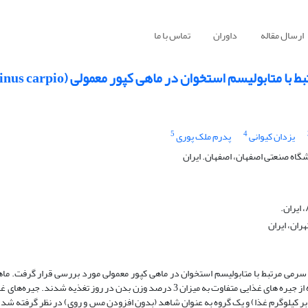
ارسال مقاله
داوران
تماس با ما
ولیسم استخوان در ماهی کپور معمولی (Cyprinus carpio)
5
4
یزدان کیوانی
پدرم ملک پوری
گاه صنعتی اصفهان، اصفهان. ایران
ران، ایران
 سرمی مرتبط با متابولیسم استخوان در ماهی کپور معمولی مورد بررسی قرار گرفت. ماهی
وزنی 22/43± 56/56 گرم در 5 گروه (شامل 12 ماهی) به مدت 8 هفته با استفاده از جیره های غذایی متفاوت به میزان 3 درصد وزن بدن در 
 میلی‌گرم بر کیلوگرم غذا) و روی (7/5 :1Zn و 15 :2Zn میلی‌گرم بر کیلوگرم غذا) و یک گروه به عنوان شاهد (بدون افزودن مس و روی) در نظر گ