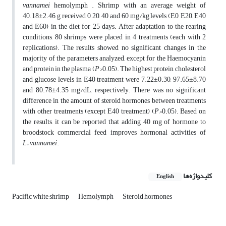
vannamei
hemolymph . Shrimp with an average weight of
40.18±2.46 g received 0, 20, 40 and 60 mg/kg levels (E0, E20, E40
and E60) in the diet for 25 days. After adaptation to the rearing
conditions, 80 shrimps were placed in 4 treatments (each with 2
replications). The results showed no significant changes in the
majority of the parameters analyzed, except for the Haemocyanin
and protein in the plasma (
P>
0.05). The highest protein, cholesterol
and glucose levels in E40 treatment were 7.22±0.30, 97.65±8.70
and 80.78±4.35 mg/dL, respectively. There was no significant
difference in the amount of steroid hormones between treatments
with other treatments (except E40 treatment) (
P>
0.05). Based on
the results, it can be reported that adding 40 mg of hormone to
broodstock commercial feed improves hormonal activities of
L
.
vannamei
.
کلیدواژه‌ها
English
Pacific white shrimp
Hemolymph
Steroid hormones