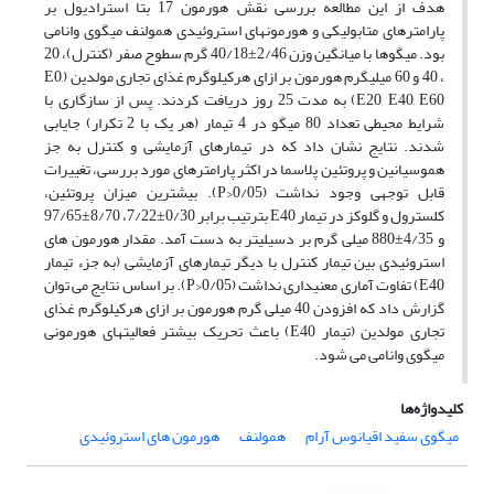
هدف از این مطالعه بررسی نقش هورمون 17 بتا استرادیول بر
پارامترهای متابولیکی و هورمون­های استروئیدی همولنف میگوی وانامی
بود. میگوها با میانگین وزن 2/46±40/18 گرم سطوح صفر (کنترل)، 20
، 40 و 60 میلی­گرم هورمون بر ازای هرکیلوگرم غذای تجاری مولدین (E0,
E20, E40, E60) به مدت 25 روز دریافت کردند. پس از سازگاری با
شرایط محیطی تعداد 80 میگو در 4 تیمار (هر یک با 2 تکرار) جایابی
شدند. نتایج نشان داد که در تیمارهای آزمایشی و کنترل به جز
هموسیانین و پروتئین پلاسما در اکثر پارامترهای مورد بررسی، تغییرات
قابل توجهی وجود نداشت (P>0/05). بیشترین میزان پروتئین،
کلسترول و گلوکز در تیمار E40 بترتیب برابر 0/30±7/22، 8/70±97/65
و 4/35±880 میلی­ گرم بر دسی­لیتر به­ دست آمد. مقدار هورمون های
استروئیدی بین تیمار کنترل با دیگر تیمارهای آزمایشی (به جزء تیمار
E40) تفاوت آماری معنی­داری نداشت (P>0/05). بر اساس نتایج می­ توان
گزارش داد که افزودن 40 میلی­ گرم هورمون بر ازای هرکیلوگرم غذای
تجاری مولدین (تیمار E40) باعث تحریک بیشتر فعالیت­های هورمونی
میگوی وانامی می­ شود.
کلیدواژه‌ها
میگوی سفید اقیانوس آرام
همولنف
هورمون های استروئیدی