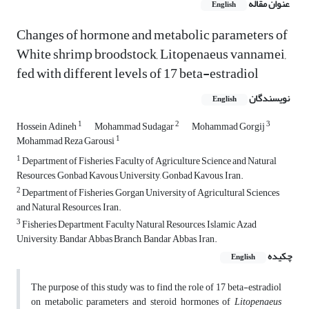
عنوان مقاله
English
Changes of hormone and metabolic parameters of
White shrimp broodstock, Litopenaeus vannamei,
fed with different levels of 17 beta-estradiol
نویسندگان
English
1
2
3
Hossein Adineh
Mohammad Sudagar
Mohammad Gorgij
1
Mohammad Reza Garousi
1
Department of Fisheries, Faculty of Agriculture Science and Natural
Resources, Gonbad Kavous University, Gonbad Kavous, Iran.
2
Department of Fisheries, Gorgan University of Agricultural Sciences
and Natural Resources, Iran.
3
Fisheries Department, Faculty Natural Resources, Islamic Azad
University, Bandar Abbas Branch, Bandar Abbas, Iran.
چکیده
English
The purpose of this study was to find the role of 17 beta-estradiol
on metabolic parameters and steroid hormones of
Litopenaeus