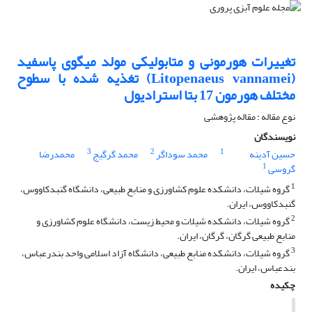
تغییرات هورمونی و متابولیکی مولد میگوی پاسفید
(Litopenaeus vannamei) تغذیه شده با سطوح
مختلف هورمون 17 بتا استرادیول
نوع مقاله : مقاله پژوهشی
نویسندگان
3
2
1
حسین آدینه
محمد سوداگر
محمد گرگیج
محمدرضا
1
گروسی
1
گروه شیلات، دانشکده علوم کشاورزی و منابع طبیعی، دانشگاه گنبدکاووس،
گنبدکاووس، ایران.
2
گروه شیلات، دانشکده شیلات و محیط زیست، دانشگاه علوم کشاورزی و
منابع طبیعی گرگان، گرگان، ایران.
3
گروه شیلات، دانشکده منابع طبیعی، دانشگاه آزاد اسلامی واحد بندرعباس،
بندعباس، ایران.
چکیده