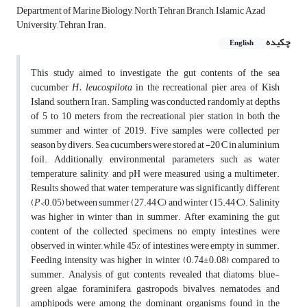
Department of Marine Biology, North Tehran Branch, Islamic Azad
University, Tehran, Iran.
چکیده
English
This study aimed to investigate the gut contents of the sea
cucumber
H. leucospilota
in the recreational pier area of Kish
Island, southern Iran. Sampling was conducted randomly at depths
of 5 to 10 meters from the recreational pier station in both the
summer and winter of 2019. Five samples were collected per
season by divers. Sea cucumbers were stored at -20°C in aluminium
foil. Additionally, environmental parameters such as water
temperature, salinity, and pH were measured using a multimeter.
Results showed that water temperature was significantly different
(
P
<0.05) between summer (27.44°C) and winter (15.44°C). Salinity
was higher in winter than in summer. After examining the gut
content of the collected specimens, no empty intestines were
observed in winter, while 45% of intestines were empty in summer.
Feeding intensity was higher in winter (0.74±0.08) compared to
summer. Analysis of gut contents revealed that diatoms, blue-
green algae, foraminifera, gastropods, bivalves, nematodes, and
amphipods were among the dominant organisms found in the