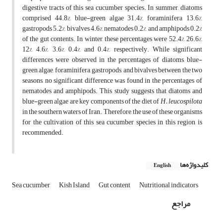
digestive tracts of this sea cucumber species. In summer, diatoms
comprised 44.8%, blue-green algae 31.4%, foraminifera 13.6%,
gastropods 5.2%, bivalves 4.6%, nematodes 0.2%, and amphipods 0.2%
of the gut contents. In winter, these percentages were 52.4%, 26.6%,
12%, 4.6%, 3.6%, 0.4%, and 0.4%, respectively. While significant
differences were observed in the percentages of diatoms, blue-
green algae, foraminifera, gastropods, and bivalves between the two
seasons, no significant difference was found in the percentages of
nematodes and amphipods. This study suggests that diatoms and
blue-green algae are key components of the diet of
H. leucospilota
in the southern waters of Iran. Therefore, the use of these organisms
for the cultivation of this sea cucumber species in this region is
recommended.
کلیدواژه‌ها
English
Sea cucumber
Kish Island
Gut content
Nutritional indicators
مراجع