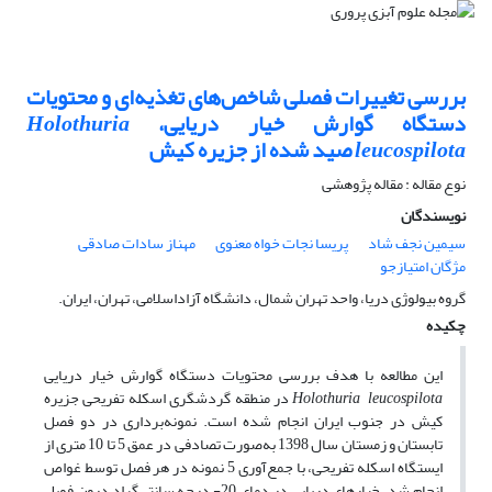
بررسی تغییرات فصلی شاخص‌های تغذیه‌ای و محتویات
دستگاه گوارش خیار دریایی،
Holothuria
leucospilota
صید شده از جزیره کیش
نوع مقاله : مقاله پژوهشی
نویسندگان
سیمین نجف شاد
پریسا نجات خواه معنوی
مهناز سادات صادقی
مژگان امتیازجو
گروه بیولوژی دریا، واحد تهران شمال، دانشگاه آزاداسلامی، تهران، ایران.
چکیده
این مطالعه با هدف بررسی محتویات دستگاه گوارش خیار دریایی
Holothuria leucospilota
در منطقه گردشگری اسکله تفریحی جزیره
کیش در جنوب ایران انجام شده است. نمونه‌برداری در دو فصل
تابستان و زمستان سال 1398 به‌صورت تصادفی در عمق 5 تا 10 متری از
ایستگاه اسکله تفریحی، با جمع‌آوری 5 نمونه در هر فصل توسط غواص
انجام شد. خیارهای دریایی در دمای 20- درجه سانتی‌گراد درون فویل