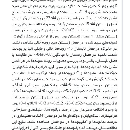
آلومینیوم نگهداری شدند. علاوه بر این، پارامترهای محیطی محل صید
مانند دما، شوری و pH آب با استفاده از مولتی‌متر تعیین شدند. نتایج
نشان داد که دمای آب در فصل تابستان 27/44 درجه سانتی‌گراد و در
فصل زمستان 15/44 درجه سانتی‌گراد بوده و اختلاف معنی‌داری بین
این دو فصل وجود دارد (0/05>
P
). همچنین شوری آب در فصل
زمستان بیشتر از فصل تابستان بود. پس از ارزیابی دستگاه گوارش
نمونه‌های صید شده، در فصل زمستان هیچ روده خالی مشاهده نشد،
در حالی‌که در فصل تابستان 45% روده‌ها خالی و مابقی آنها پر بودند.
شدت تغذیه در فصل زمستان با میانگین 0/08±7/04 در مقایسه با
فصل تابستان، بالاتر بود. بررسی محتویات روده نمونه‌ها در هر فصل
نشان داد که دیاتومه‌ها، جلبک‌های سبز-آبی، فرامینفرها، شکم‌پایان،
دوکفه‌ای‌ها، نماتودها و آمفی‌پودها از جمله ارگانیسم‌های غالب در
دستگاه گوارش این گونه خیار دریایی بودند. به‌طوری‌که در فصل
تابستان درصد دیاتومه‌ها 44/8%، جلبک‌های سبز-آبی 31/4%،
فرامینفرها 13/6%، شکم پایان 5/2%، دوکفه‌ای‌ها 4/6%، نماتودها 0/2% و
آمفی‌پودها 0/2% بود. در حالی‌که در فصل زمستان درصد این
ارگانیسم‌ها به‌ترتیب 52/4%، 26/6%، 12%، 4/6%، 6/3%، 0/4% و 0/4% بود.
با وجود اختلاف معنی‌دار بین درصد دیاتومه‌ها، جلبک‌های سبز-آبی،
فرامینفرها، شکم‌پایان و دوکفه‌ای‌ها در دو فصل، اختلاف معنی‌داری در
درصد نماتودها و آمفی‌پودها در دو فصل مشاهده نشد. نتایج این
مطالعه نشان می‌دهد که دیاتومه‌ها و جلبک‌های سبز-آبی از اجزای اصلی