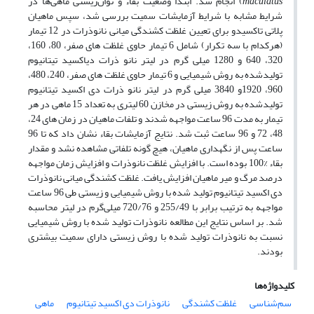
maculatus
) انجام شد. ابتدا وضعیت بقاء و توان‌زیستی ماهی‌ها در
شرایط مشابه با شرایط آزمایشات سمیت بررسی شد، سپس ماهیان
پلاتی تاکسیدو برای تعیین غلظت کشندگی میانی نانوذرات در 12 تیمار
(هرکدام با سه تکرار) شامل 6 تیمار حاوی غلظت­ های صفر، 80، 160،
320، 640 و 1280 میلی ­گرم در لیتر نانو ذرات دی­اکسید تیتانیوم
تولیدشده به روش شیمیایی و 6 تیمار حاوی غلظت­ های صفر، 240، 480،
960، 1920و 3840 میلی ­گرم در لیتر نانو ذرات دی اکسید تیتانیوم
تولیدشده به روش زیستی در مخازن 60 لیتری به تعداد 15 ماهی در هر
تیمار به مدت 96 ساعت مواجهه شدند و تلفات ماهیان در زمان­ های 24،
48، 72 و 96 ساعت ثبت شد. نتایج
آزمایشات بقاء نشان داد که تا 96
ساعت پس از نگهداری ماهیان، هیچ گونه تلفاتی مشاهده نشد و مقدار
بقاء %100 بوده است. با افزایش غلظت نانوذرات و افزایش زمان مواجهه
درصد مرگ ‌و میر ماهیان افزایش یافت. غلظت کشندگی میانی نانوذرات
دی اکسید تیتانیوم تولید شده با روش شیمیایی و زیستی طی 96 ساعت
مواجهه به ترتیب برابر با 255/49 و 720/76 میلی‌گرم در لیتر محاسبه
شد. بر اساس نتایج این مطالعه نانوذرات تولید شده با روش شیمیایی
نسبت به نانوذرات تولید شده با روش زیستی دارای سمیت بیشتری
بودند.
کلیدواژه‌ها
سم‌شناسی
غلظت کشندگی
نانوذرات دی اکسید تیتانیوم
ماهی