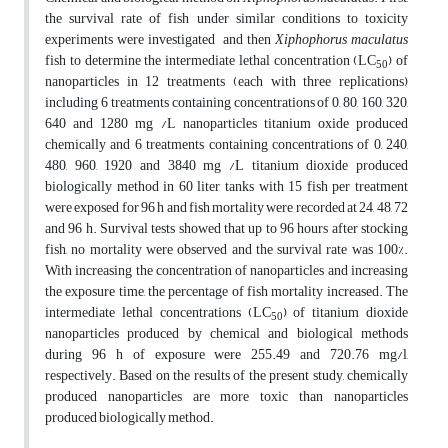
the survival rate of fish under similar conditions to toxicity
experiments were investigated and then
Xiphophorus maculatus
fish to determine the intermediate lethal concentration (LC
) of
50
nanoparticles in 12 treatments (each with three replications)
including 6 treatments containing concentrations of 0, 80, 160, 320,
640 and 1280 mg /L nanoparticles titanium oxide produced
chemically and 6 treatments containing concentrations of 0, 240,
480, 960, 1920 and 3840 mg /L titanium dioxide produced
biologically method in 60 liter tanks with 15 fish per treatment
were exposed for 96 h and fish mortality were recorded at 24, 48, 72
and 96 h. Survival tests showed that up to 96 hours after stocking
fish, no mortality were observed and the survival rate was 100%.
With increasing the concentration of nanoparticles and increasing
the exposure time, the percentage of fish mortality increased. The
intermediate lethal concentrations (LC
) of titanium dioxide
50
nanoparticles produced by chemical and biological methods
during 96 h of exposure were 255.49 and 720.76 mg/l,
respectively. Based on the results of the present study, chemically
produced nanoparticles are more toxic than nanoparticles
produced biologically method.