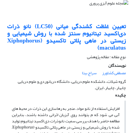
تعیین غلظت کشندگی میانی (LC50) نانو ذرات
دی‌اکسید تیتانیوم سنتز شده با روش شیمیایی و
زیستی در ماهی پلاتی تاکسیدو (Xiphophorus
maculatus)
نوع مقاله : مقاله پژوهشی
نویسندگان
مصطفی کشاورز
سراج بیتا
گروه شیلات، دانشکده علوم دریایی، دانشگاه دریانوردی و علوم دریایی
چابهار، چابهار، ایران.
چکیده
افزایش استفاده از نانو مواد، منجر به رهاسازی این ذرات در محیط­ های
آبی می شود که م ی­توانند روی آبزیان اثراتی داشته باشند، بنابراین
مطالعه حاضر با هدف بررسی سمیت نانوذرات دی اکسید تیتانیوم تولید
شده با روش شیمیایی و زیستی در ماهی پلاتی تاکسیدو (
Xiphophorus