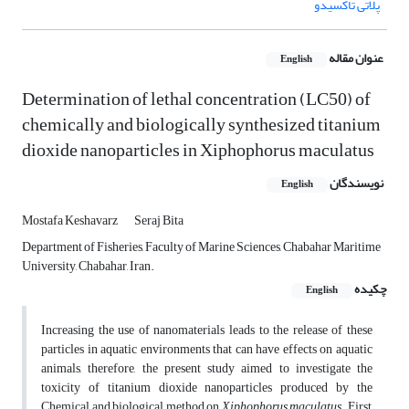
پلاتی تاکسیدو
عنوان مقاله
English
Determination of lethal concentration (LC50) of
chemically and biologically synthesized titanium
dioxide nanoparticles in Xiphophorus maculatus
نویسندگان
English
Mostafa Keshavarz
Seraj Bita
Department of Fisheries, Faculty of Marine Sciences, Chabahar Maritime
University, Chabahar, Iran.
چکیده
English
Increasing the use of nanomaterials leads to the release of these
particles in aquatic environments that can have effects on aquatic
animals, therefore, the present study aimed to investigate the
toxicity of titanium dioxide nanoparticles produced by the
Chemical and biological method on
Xiphophorus maculatus
. First,