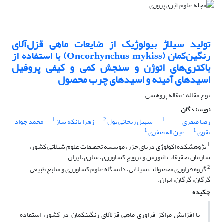
تولید سیلاژ بیولوژیک از ضایعات ماهی قزل‌آلای
رنگین‌کمان (Oncorhynchus mykiss) با استفاده از
باکتری‌های اتوژن و سنجش کمی و کیفی پروفیل
اسیدهای آمینه و اسیدهای چرب محصول
نوع مقاله : مقاله پژوهشی
نویسندگان
1
2
1
رضا صفری
سهیل ریحانی پول
زهرا بانکه ساز
محمد جواد
1
1
تقوی
عین اله صفری
1
پژوهشکده اکولوژی دریای خزر، موسسه تحقیقات علوم شیلاتی کشور،
سازمان تحقیقات آموزش و ترویج کشاورزی، ساری، ایران.
2
گروه فراوری محصولات شیلاتی، دانشگاه علوم کشاورزی و منابع طبیعی
گرگان، گرگان، ایران.
چکیده
با افزایش مراکز فراوری ماهی قزل­آلای رنگین­کمان در کشور، استفاده