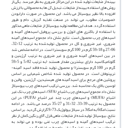
بهینه از ضایعات تولید شده در این مراکز ضروری به نظر می­رسد. یکی از
روش ­های استفاده بهینه از ضایعات، تبدیل آن­ ها به محصولاتی با ارزش
افزوده بالا نظیر بیوسیلاژ می­ باشد. این محصول در صورت دارابودن
خصوصیات مطلوب، می ­تواند در صنعت تغذیه آبزیان، دام و طیور
استفاده گردد. هدف این مطالعه تولید بیوسیلاژ از ضایعات ماهی مذکور
با استفاده از باکتری ­های اتوژن و بررسی پروفیل ­اسیدهای آمینه و
اسیدهای چرب محصول است. نتایج نشان داد مجموع اسیدهای آمینه
ضروری، غیر ضروری و کل در محصول تولیدشده به ترتیب 32/12،
27/06 و 59/18 گرم در 100 گرم سوبسترا است. در ادامه مشخص شد
در بین اسیدهای­ آمینه­ ضروری و غیر ضروری به ترتیب آرژینین و
گلوتامیک­اسید دارای بیشترین مقدار هستند (به ترتیب 5/82 و 59/5
گرم در 100 گرم سوبسترا) و محصول تولید شده فاقد اسید آمینه­
تریپتوفان است. در محصول تولید شده شاخص شیمیایی بر اساس
پروتئین­ های مرجع برای اسیدآمینه ­های هیستیدین، آرژینین، والین و
لوسین بالای یک محاسبه شد. بررسی ترکیب اسیدهای چرب بیوسیلاژ
نشان داد مجموع اسیدهای چرب اشباع (SFA)، اسیدهای چرب تک غیر
اشباع (MUFA) و اسیدهای چرب چند غیر اشباع (PUFA) در این
محصول به ترتیب 33/39، 31/32 و 35/27 درصد می ­باشد. در ادامه
نسبت امگا6 به امگا3 در سیلاژ بیولوژیک 9/73 گزارش گردید. بر اساس
نتایج، بیوسیلاژ تولیدشده از ضایعات ماهی قزل ­آلای رنگین­ کمان از نظر
ترکیب اسیدهای آمینه و اسیدهای چرب غنی بوده و می ­تواند به
فرمولاسیون جیره در تغذیه آبزیان، دام و طیور اضافه گردد.