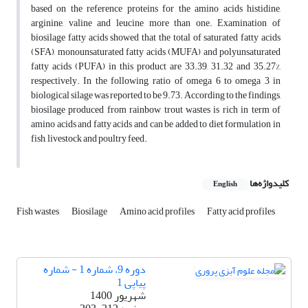
based on the reference proteins for the amino acids histidine,
arginine, valine and leucine more than one. Examination of
biosilage fatty acids showed that the total of saturated fatty acids
(SFA), monounsaturated fatty acids (MUFA) and polyunsaturated
fatty acids (PUFA) in this product are 33.39, 31.32 and 35.27%,
respectively. In the following, ratio of omega 6 to omega 3 in
biological silage was reported to be 9.73. According to the findings,
biosilage produced from rainbow trout wastes is rich in term of
amino acids and fatty acids and can be added to diet formulation in
fish, livestock and poultry feed.
کلیدواژه‌ها
English
Fish wastes
Biosilage
Amino acid profiles
Fatty acid profiles
دوره 9، شماره 1 - شماره
پیاپی 1
شهریور 1400