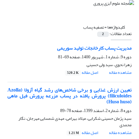
کلیدواژه‌ها =
تصفیه پساب
تعداد مقالات:
2
مدیریت پساب کارخانجات تولید سوریمی
دوره 9، شماره 1، شهریور 1400، صفحه
69-81
زهرا نحوی، سید ولی حسینی
مشاهده مقاله
اصل مقاله
520.2 K
تعیین ارزش غذایی و برخی شاخص‌های رشد گیاه آزولا (Azolla
filiculoides) پرورش یافته در پساب مزرعه پرورش فیل ماهی
(Huso huso)
دوره 8، شماره 2، اسفند 1399، صفحه
78-89
سید پژمان حسینی شکرابی، میلاد بهرامی، مهدی شمسایی مهرجان، نگار
محمدی
مشاهده مقاله
اصل مقاله
1.21 M