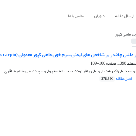
ارسال مقاله
داوران
تماس با ما
چه ماهی کپور
غندر بر شاخص های ایمنی سرم خون ماهی کپور معمولی (Cyprinus carpio) در مواجهه با نانوذره آهن
100-109
، سید علی اکبر هدایتی، علی جافر نوده، حبیب اله سنچولی، سپیده غنی، طاهره باقری
اصل مقاله
378.6 K