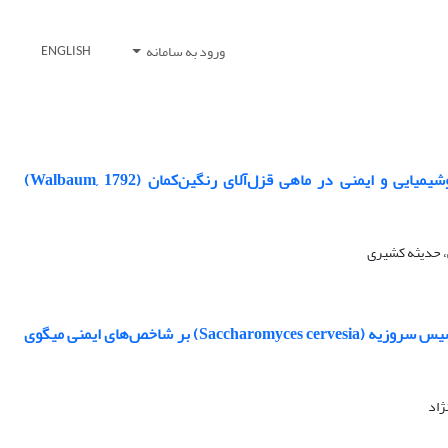
ورود به سامانه
ENGLISH
یی و ایمنی در ماهی قزل‌آلای رنگین‌کمان (Walbaum, 1792)
، حدیثه کشیری
مقایسه تاثیرخوراکی جلبک گراسیلاریا کورتیکاتا (Gracilaria corticata) و مخمر ساکارومایسیس سروزیه (Saccharomyces cervesia) بر شاخص‌های ایمنی میگوی
ژاد