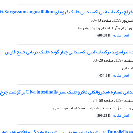
اکسیدانی جلبک قهوه ایSargassum angustifolium خلیج فارس با استفاده از روش سطح پاسخ (RSM)
43-58
ورکوهی، آریا باباخانی، مهدی طبرسا
اصل مقاله
686.68 K
 التراسوند ترکیبات آنتی اکسیدانی چهار گونه جلبک دریایی خلیج فارس
29-38
باخانی
اصل مقاله
454.1 K
 ماکروجلبک سبز Ulva intestinalis بر گوشت چرخ شده فیل‌ماهی پرورشی (Huso huso) نگهداری شده در یخچال
60-74
نی، سید پژمان حسینی شکرابی، سید ابراهیم حسینی
اصل مقاله
590.63 K