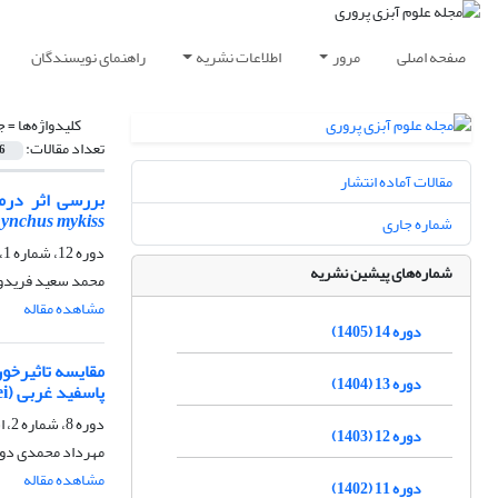
صفحه اصلی
مرور
اطلاعات نشریه
راهنمای نویسندگان
کلیدواژه‌ها =
ج
تعداد مقالات:
6
مقالات آماده انتشار
بررسی اثر درم
ynchus mykiss
شماره جاری
دوره 12، شماره 1، خرداد 1403، صفحه
شماره‌های پیشین نشریه
محمد سعید فریدون
مشاهده مقاله
دوره 14 (1405)
دوره 13 (1404)
پاسفید غربی (Litopenaeus vannamei)
دوره 8، شماره 2، اسفند 1399، صفحه
دوره 12 (1403)
مهرداد محمدی دوس
مشاهده مقاله
دوره 11 (1402)