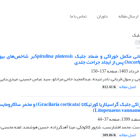
ارسال مقاله
داوران
تماس با ما
لبک
انی مکمل خوراکی و ضماد جلبک
Spirulina platensis
بر شاخص‌های بیوشیمیا
Oncorh
پس از ایجاد جراحت جلدی
137-150
ی، رسول قربانی، نادر تنیده، عبدالمجید حاجی مرادلو، سید عباس حسینی، مهدی بنایی
اصل مقاله
812.41 K
37-44
ت، محمد افشارنسب، شاپور کاکولکی، مینا آهنگرزاده، حسین هوشمند، لفته محسنی ن
اصل مقاله
309.86 K