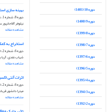
دوره 10 (1401)
بهینه سازی استخراج ترکیبات آنتی 
دوره 8، شماره 1، شهریور 1399، صفحه
دوره 9 (1400)
نیلوفر آقاجانپور س
مشاهده مقاله
دوره 8 (1399)
استخراج به کمک
دوره 7 (1398)
دوره 6، شماره 2، اسفند 1397، صفحه
دوره 6 (1397)
شهاب نقدی، آریا با
مشاهده مقاله
دوره 5 (1396)
اثرات آنتی اکسیدانی عصاره هیدروالکلی
دوره 4 (1395)
دوره 6، شماره 2، اسفند 1397، صفحه
میترا دانشور قربا
دوره 3 (1394)
مشاهده مقاله
دوره 2 (1392)
تاثیر جلبک Dunaliella salina غنی شده با روی معدنی بر رشد، بازماندگی و فاکتورهای تولیدمثلی Artemia parthenogenetica اطراف دریاچه ارومیه