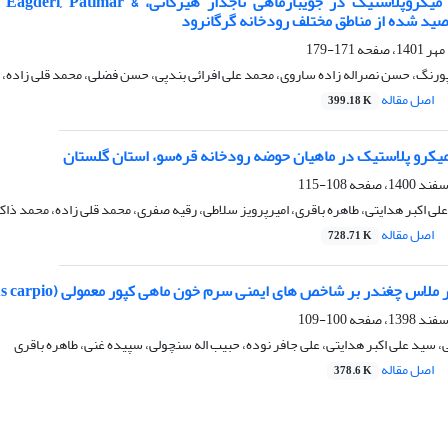
بررسی آلودگی میکروپلاستیک در جویب
171-179
 پورنگ، حسن نصراله زاده ساروی، محمد علی افرائی بندپی، حسن فضلی، محمد قلی زاده، 
اصل مقاله
399.18 K
یکرو پلاستیک در ماهیان حوضه رودخانه قره‌سو، استان گلستان
108-115
لی اکبر هدایتی، طاهره باقری، امیرپرویز سلاطی، رقیه صفری، محمد قلی زاده، محمد ذاک
اصل مقاله
728.71 K
غندر بر شاخص های ایمنی سرم خون ماهی کپور معمولی (Cyprinus carpio) در مواجهه با نانوذره آهن
100-109
، سید علی اکبر هدایتی، علی جافر نوده، حبیب اله سنچولی، سپیده غنی، طاهره باقری
اصل مقاله
378.6 K