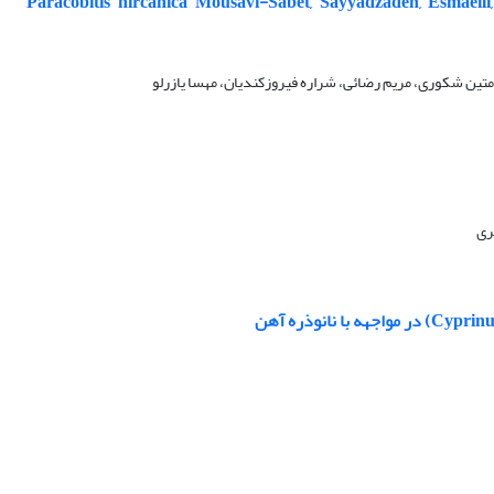
ارماهی تاجدار هیرکانی، Paracobitis hircanica Mousavi-Sabet, Sayyadzadeh, Esmaeili, Eagderi, Patimar &
متین شکوری، مریم رضائی، شراره فیروزکندیان، مهسا یازرلو
ری