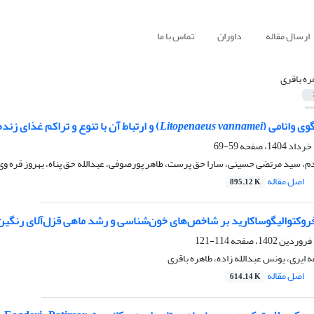
ارسال مقاله
داوران
تماس با ما
ره باقری
ی وانامی (
Litopenaeus vannamei
) و ارتباط آن با تنوع و تراکم غذای 
59-69
م، سید مرتضی حسینی، سارا حق پرست، طاهر پورصوفی، عبدالله حق پناه، بهروز قره وی،
اصل مقاله
895.12 K
فروکتوالیگوساکارید بر شاخص‌های خون‌شناسی و رشد ماهی قزل‌آلای رنگین‌
114-121
 ایری، یونس عبدالله زاده، طاهره باقری
اصل مقاله
614.14 K