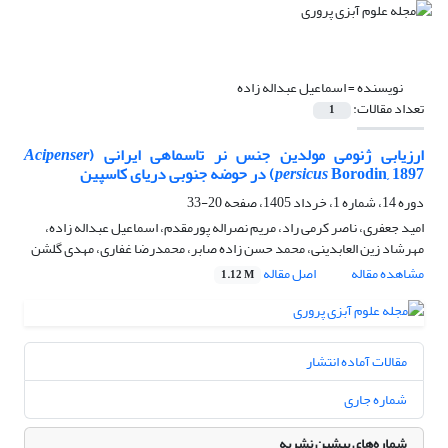
نویسنده =
اسماعیل عبداله زاده
تعداد مقالات:
1
ارزیابی ژنومی مولدین جنس نر تاسماهی ایرانی (
Acipenser
Borodin, 1897
persicus
) در حوضه جنوبی دریای کاسپین
دوره 14، شماره 1، خرداد 1405، صفحه
20-33
امید جعفری، ناصر کرمی راد، مریم نصراله پورمقدم، اسماعیل عبداله زاده،
مهرشاد زین العابدینی، محمد حسن زاده صابر، محمدرضا غفاری، مهدی گلشن
مشاهده مقاله
اصل مقاله
1.12 M
مقالات آماده انتشار
شماره جاری
شماره‌های پیشین نشریه